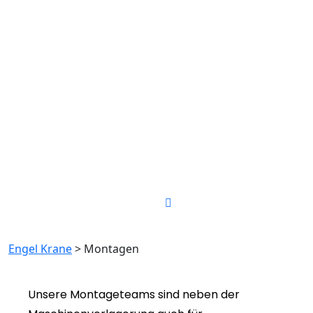
visit our location:
Ulmenweg 12, 39288 Burg
Send us mail
info@engel-krane.de
Phone Number
03921 - 93 97 0
Montagen
Engel Krane
>
Montagen
Unsere Montageteams sind neben der